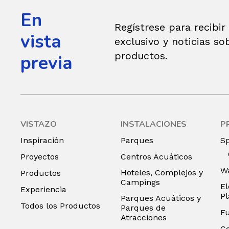
En
Regístrese para recibir
vista
exclusivo y noticias so
productos.
previa
VISTAZO
INSTALACIONES
P
Inspiración
Parques
S
Proyectos
Centros Acuáticos
Wa
Hoteles, Complejos y
Productos
Campings
El
Experiencia
P
Parques Acuáticos y
Todos los Productos
Parques de
F
Atracciones
C