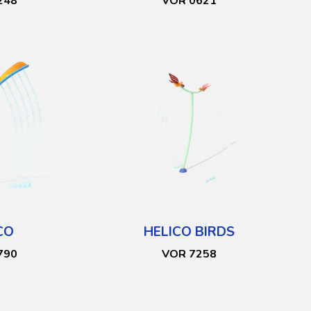
248
VOR 0621
CO
HELICO BIRDS
790
VOR 7258