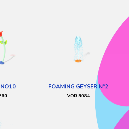
 NO10
FOAMING GEYSER N°2
260
VOR 8084