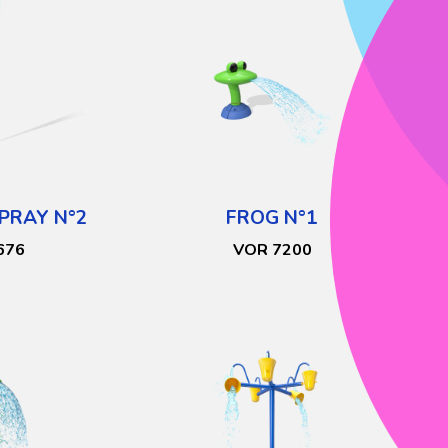
PRAY N°2
FROG N°1
676
VOR 7200