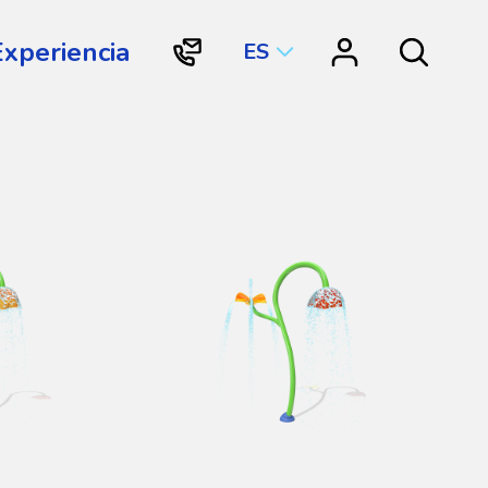
Experiencia
ES
"Contacto
"Vortex
Search
Vortex
Connect"
International"