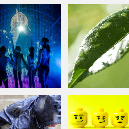
GAR” RIMA
VEGETACIÓ
N
EXUBERAN
SPECTACULAR”
 LLUEVA,
LA MARCA
E LLUEVA
MÁS QUERI
DEL MUND