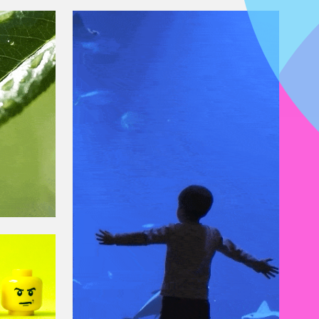
N
UNA
TE
AVENTURA EN
LAS
PROFUNDIDADES
DEL MAR
DA
O