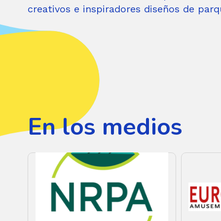
creativos e inspiradores diseños de parq
En los medios