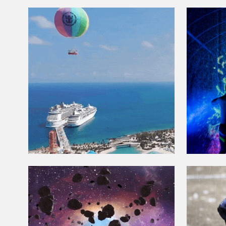
UN DÍA
“JU
PERFECTO
CO
“E
QUE
EXPLORA
QU