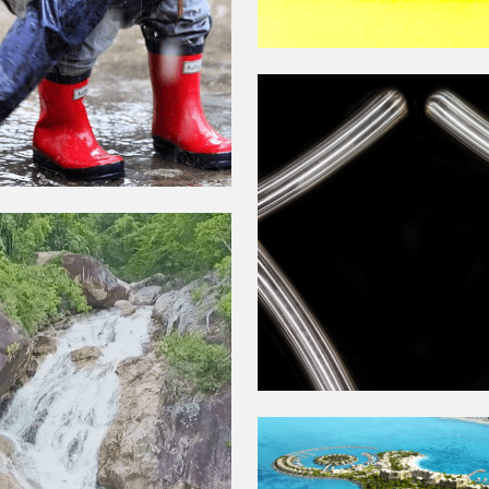
BELLEZA Y
SOLIDEZ
ESTRUCTUR
EN UN MIS
EMENTOS
PRODUCTO
TURALES
A EL JUEGO
LA PRIMERA
ANCIA
LA ATRACC