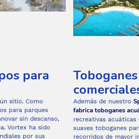
PRINCIPAL
pos para
Toboganes 
comerciale
S
ún sitio. Como
Además de nuestro
pos para parques
fabrica toboganes acu
nnovar sin descanso,
recreativas acuáticas
a. Vortex ha sido
suaves toboganes par
ndiales por sus
recorridos de mayor i