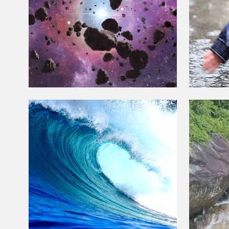
EL
EN LA OLA
NA
PAR
EN 
INF