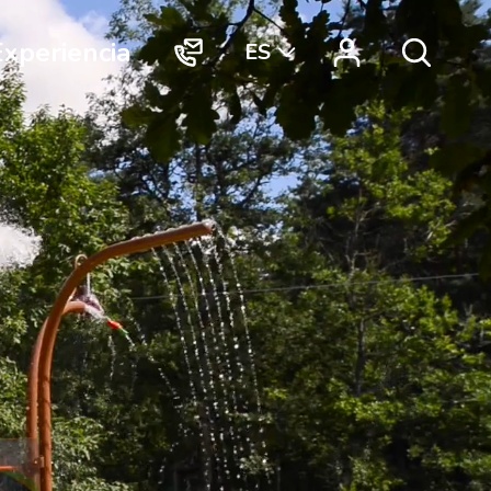
Experiencia
ES
"Contacto
"Vortex
Search
Vortex
Connect"
International"