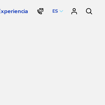
Experiencia
ES
"Contacto
"Vortex
Search
Vortex
Connect"
International"