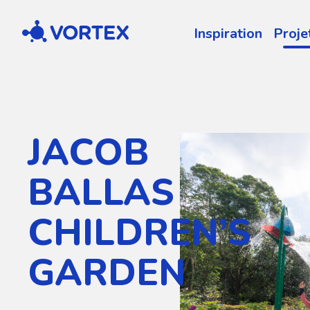
Vortex
Inspiration
Proje
JACOB
BALLAS
CHILDREN’S
GARDEN