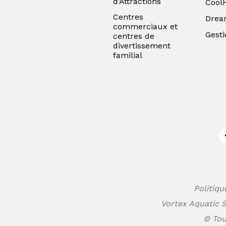
d’Attractions
Cool
Centres
Drea
commerciaux et
Gesti
centres de
divertissement
familial
Politiqu
Vortex Aquatic S
© Tou