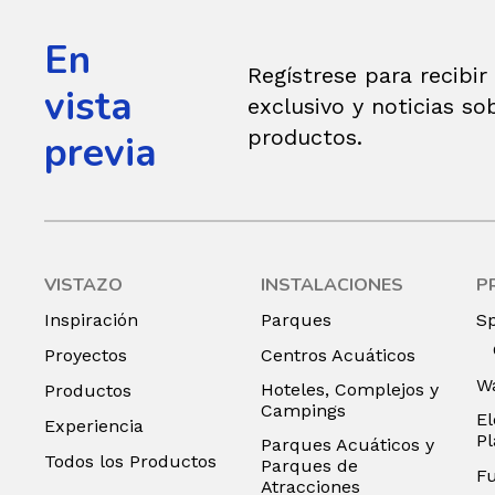
En
Regístrese para recibir
vista
exclusivo y noticias so
productos.
previa
VISTAZO
INSTALACIONES
P
Inspiración
Parques
S
Proyectos
Centros Acuáticos
Wa
Hoteles, Complejos y
Productos
Campings
El
Experiencia
P
Parques Acuáticos y
Todos los Productos
Parques de
F
Atracciones