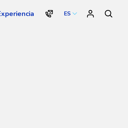
Experiencia
ES
"Contacto
"Vortex
Search
Vortex
Connect"
International"