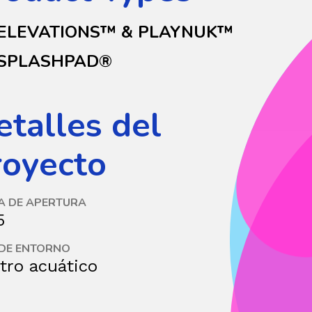
ELEVATIONS™ & PLAYNUK™
SPLASHPAD®
etalles del
royecto
A DE APERTURA
5
 DE ENTORNO
tro acuático