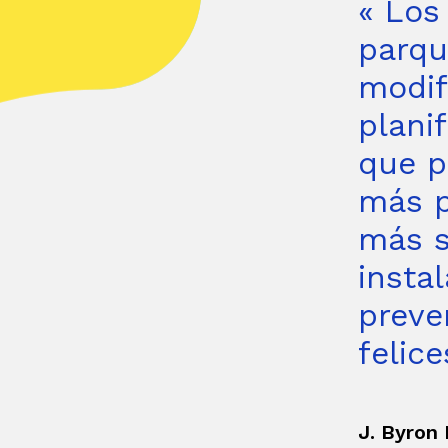
« Los
parqu
modif
plani
que p
más p
más s
insta
preve
felice
J. Byron 