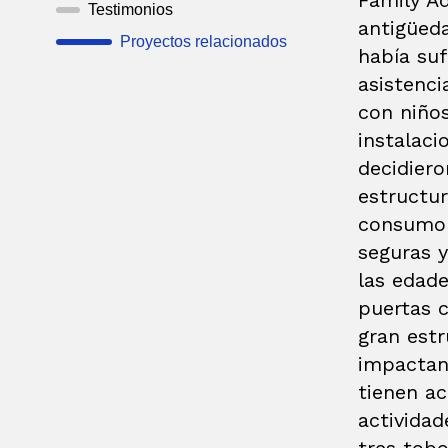
Family A
Testimonios
antigüeda
Proyectos relacionados
había su
asistenci
con niños
instalaci
decidiero
estructur
consumo 
seguras 
las edade
puertas 
gran est
impactan
tienen a
actividad