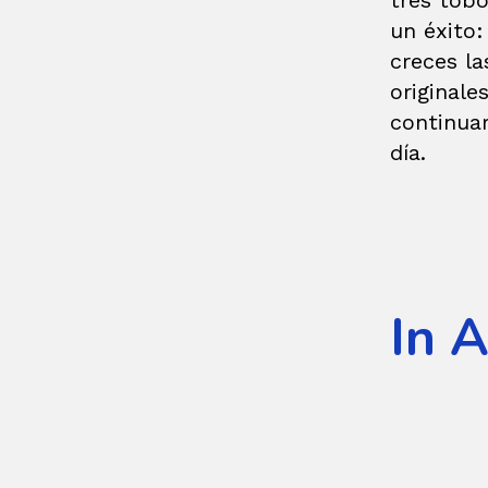
tres tob
un éxito:
creces la
originale
continuar
día.
In 