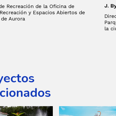
J. B
de Recreación de la Oficina de
Recreación y Espacios Abiertos de
Dire
 de Aurora
Parq
la c
yectos
acionados