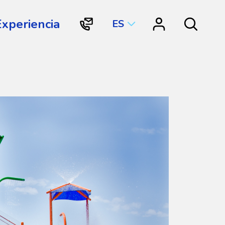
Experiencia
ES
"Contacto
"Vortex
Search
Vortex
Connect"
International"