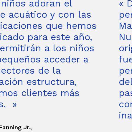
 niños adoran el
« 
e acuático y con las
pe
icaciones que hemos
Ma
ficado para este año,
Nu
ermitirán a los niños
or
equeños acceder a
fu
ectores de la
pe
lación estructura,
de
mos clientes más
pa
s. »
co
in
Fanning Jr.,