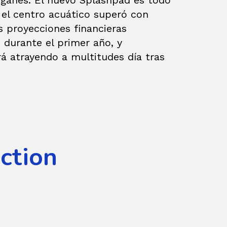
oganes. El nuevo Splashpad es todo
 el centro acuático superó con
s proyecciones financieras
s durante el primer año, y
á atrayendo a multitudes día tras
Action