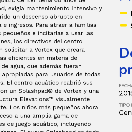
quatic Center tenía 60 años de
d, exigía mantenimiento intensivo y
frido un descenso abrupto en
a e ingresos. Para atraer a familias
 pequeños e incitarlas a usar las
ones, los directivos del centro
D
n solicitar a Vortex que creara
as eficientes en materia de
p
de agua, que además fueran
y apropiadas para usuarios de todas
s. El centro acuático reabrió sus
FECH
con un Splashpad® de Vortex y una
201
ructura Elevations™ visualmente
TIPO
te. Los niños más pequeños ahora
Cen
cceso a una amplia gama de
es de juego acuático, incluyendo