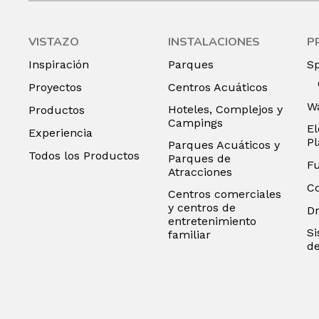
VISTAZO
INSTALACIONES
P
Inspiración
Parques
S
Proyectos
Centros Acuáticos
Wa
Hoteles, Complejos y
Productos
Campings
El
Experiencia
P
Parques Acuáticos y
Todos los Productos
Parques de
F
Atracciones
C
Centros comerciales
y centros de
D
entretenimiento
Si
familiar
de