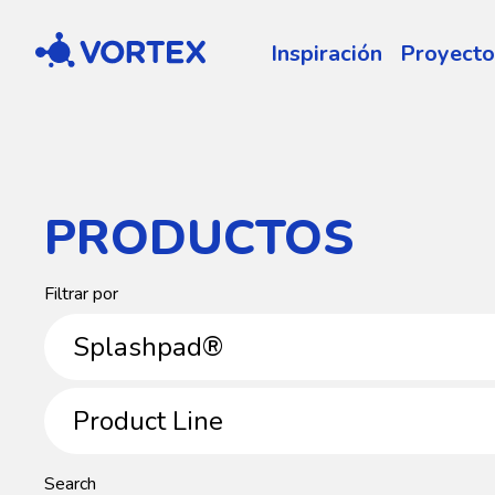
Vortex
Inspiración
Proyecto
PRODUCTOS
Product
Filtrar por
Category
Splashpad®
Product
Product Line
Line
Search