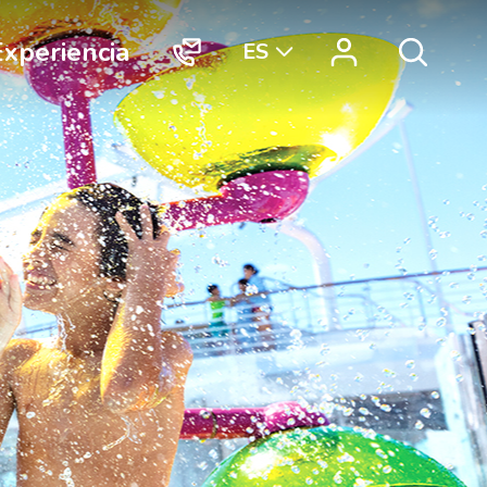
Experiencia
ES
"Contacto
"Vortex
Search
Vortex
Connect"
International"