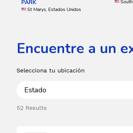
PARK
South
St Marys, Estados Unidos
Encuentre a un e
Selecciona tu ubicación
Estado
Continente
País
Provincia
América
Estados
Provincia
Estado
del
Unidos
52 Results
Norte