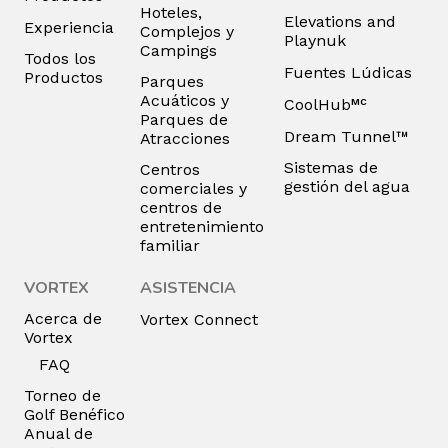
Hoteles,
Elevations and
Experiencia
Complejos y
Playnuk
Campings
Todos los
Fuentes Lúdicas
Productos
Parques
Acuáticos y
CoolHub
MC
Parques de
Dream Tunnel™
Atracciones
Sistemas de
Centros
gestión del agua
comerciales y
centros de
entretenimiento
familiar
VORTEX
ASISTENCIA
Acerca de
Vortex Connect
Vortex
FAQ
Torneo de
Golf Benéfico
Anual de