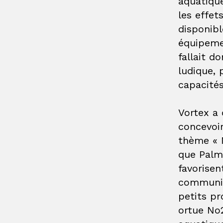
aquatiqu
les effet
disponibl
équipemen
fallait d
ludique, 
capacités
Vortex a 
concevoi
thème « 
que
Palm
favorisen
communic
petits p
ortue No