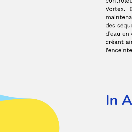
contrôleu
Vortex. E
maintena
des séque
d’eau en 
créant ai
l’enceinte
In 