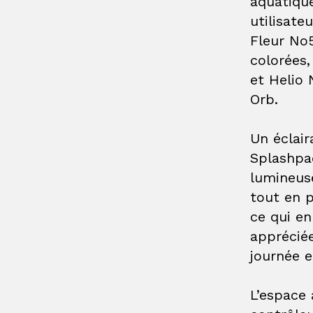
aquatique
utilisate
Fleur No
colorées,
et
Helio
Orb.
Un
éclai
Splashpa
lumineuse
tout en p
ce qui en
appréciée
journée e
L’espace 