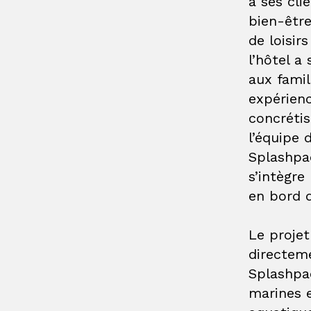
à ses cli
bien-être
de loisir
l’hôtel a
aux fami
expérienc
concrétise
l’équipe 
Splashpa
s’intègr
en bord 
Le projet
directeme
Splashpad
marines 