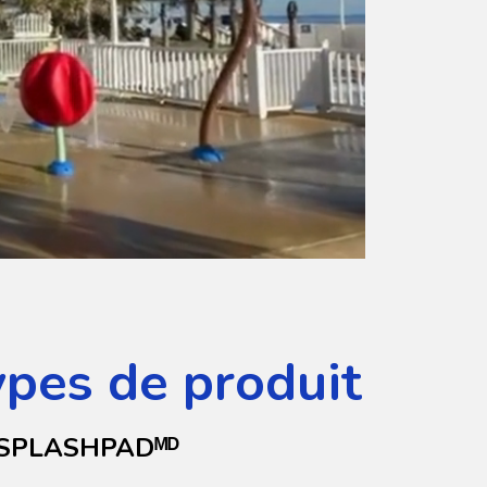
ypes de produit
SPLASHPADᴹᴰ