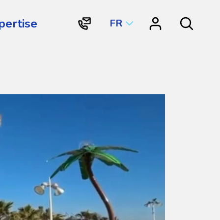
pertise
FR
"Contactez
"Centre
Search
Vortex
de
Structures
ressources"
Aquatiques
International"