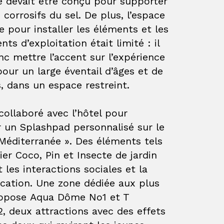
e devait être conçu pour supporter
s corrosifs du sel. De plus, l’espace
e pour installer les éléments et les
ts d’exploitation était limité : il
onc mettre l’accent sur l’expérience
pour un large éventail d’âges et de
, dans un espace restreint.
collaboré avec l’hôtel pour
r un Splashpad personnalisé sur le
Méditerranée ». Des éléments tels
ier Coco
,
Pin
et
Insecte de jardin
t les interactions sociales et la
ation. Une zone dédiée aux plus
ropose
Aqua Dôme No1
et T
2
, deux attractions avec des effets