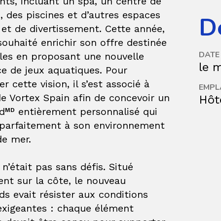
ents, incluant un spa, un centre de
, des piscines et d’autres espaces
Dé
s et de divertissement. Cette année,
 souhaité enrichir son offre destinée
DATE
lles en proposant une nouvelle
le 
e de jeux aquatiques. Pour
r cette vision, il s’est associé à
EMPL
de Vortex Spain afin de concevoir un
Hôt
d
entièrement personnalisé qui
MD
e parfaitement à son environnement
de mer.
 n’était pas sans défis. Situé
nt sur la côte, le nouveau
s evait résister aux conditions
exigeantes : chaque élément