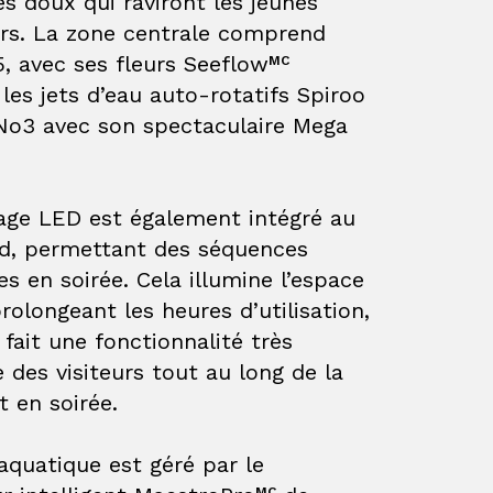
s doux qui raviront les jeunes
urs. La zone centrale comprend
5
, avec ses fleurs Seeflow
MC
 les jets d’eau auto-rotatifs
Spiroo
 No3
avec son spectaculaire Mega
rage LED
est également intégré au
d, permettant des séquences
s en soirée. Cela illumine l’espace
rolongeant les heures d’utilisation,
 fait une fonctionnalité très
 des visiteurs tout au long de la
t en soirée.
aquatique est géré par le
MC