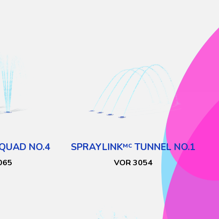
QUAD NO.4
SPRAYLINK
TUNNEL NO.1
MC
065
VOR 3054