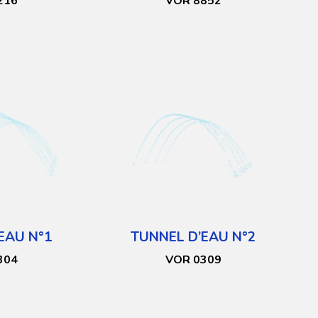
216
VOR 8852
EAU N°1
TUNNEL D’EAU N°2
304
VOR 0309