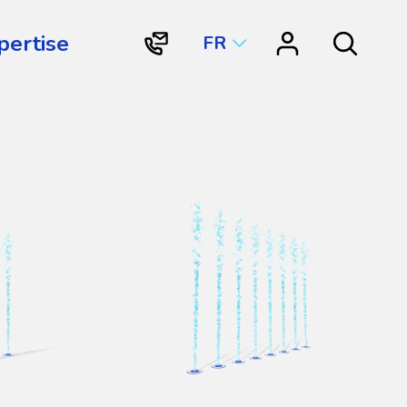
pertise
FR
"Contactez
"Centre
Search
Vortex
de
Structures
ressources"
Aquatiques
International"