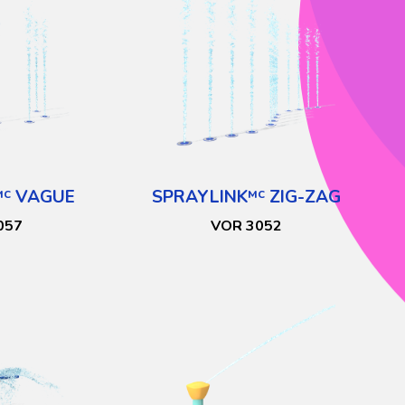
VAGUE
SPRAYLINK
ZIG-ZAG
MC
MC
057
VOR 3052