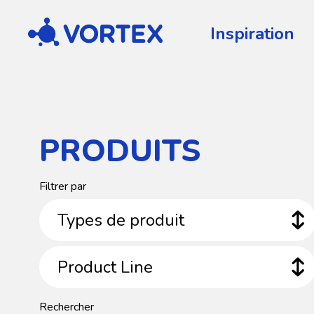
Vortex
Inspiration
PRODUITS
Types
Filtrer par
de
produit
Types de produit
Product
Product Line
Line
Rechercher