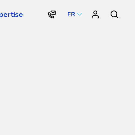
pertise
FR
"Contactez
"Centre
Search
Vortex
de
Structures
ressources"
Aquatiques
International"