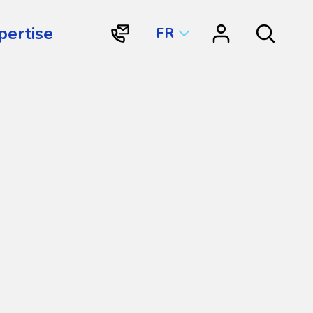
pertise
FR
"Contactez
"Centre
Search
Vortex
de
Structures
ressources"
Aquatiques
International"