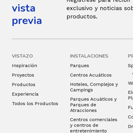
vista
exclusivo y noticias so
productos.
previa
VISTAZO
INSTALACIONES
P
Inspiración
Parques
S
Proyectos
Centros Acuáticos
Wa
Hoteles, Complejos y
Productos
Campings
El
Experiencia
P
Parques Acuáticos y
Todos los Productos
Parques de
F
Atracciones
C
Centros comerciales
y centros de
D
entretenimiento