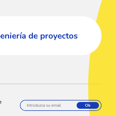
eniería de proyectos
e
Ok