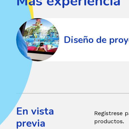
Más experiencia
Diseño
de
proyectos
Diseño de proy
En vista
Regístrese p
previa
productos.