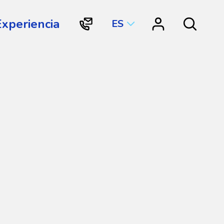
Experiencia
ES
"Contacto
"Vortex
Search
Vortex
Connect"
International"