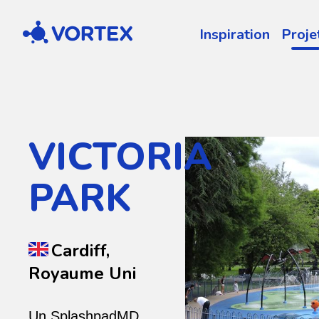
Vortex
Inspiration
Proje
VICTORIA
PARK
Cardiff,
Royaume Uni
Un SplashpadMD