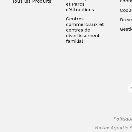
Font
Tous les Produits
et Parcs
d’Attractions
Cool
Centres
Drea
commerciaux et
Gesti
centres de
divertissement
familial
Politiqu
Vortex Aquatic S