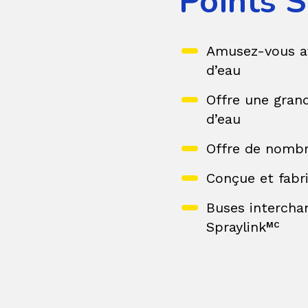
Points S
Amusez-vous av
d’eau
Offre une gran
d’eau
Offre de nombr
Conçue et fabr
Buses interchan
Spraylink
MC