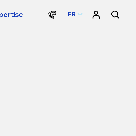
pertise
FR
"Contactez
"Centre
Search
Vortex
de
Structures
ressources"
Aquatiques
International"