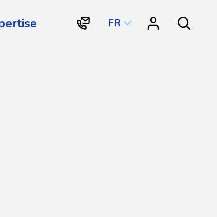
pertise
FR
"Contactez
"Centre
Search
Vortex
de
Structures
ressources"
Aquatiques
International"