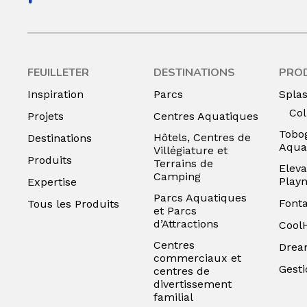
FEUILLETER
DESTINATIONS
PRO
Inspiration
Parcs
Spla
Col
Projets
Centres Aquatiques
Tobo
Hôtels, Centres de
Destinations
Aqua
Villégiature et
Produits
Terrains de
Eleva
Camping
Play
Expertise
Parcs Aquatiques
Font
Tous les Produits
et Parcs
d’Attractions
Cool
Centres
Drea
commerciaux et
Gesti
centres de
divertissement
familial