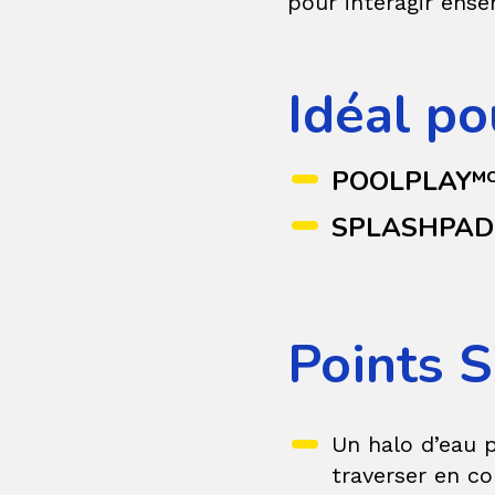
pour interagir ens
Idéal po
POOLPLAY
M
SPLASHPAD
Points S
Un halo d’eau p
traverser en c