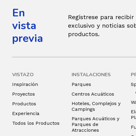
En
Regístrese para recibir
vista
exclusivo y noticias so
productos.
previa
VISTAZO
INSTALACIONES
P
Inspiración
Parques
S
Proyectos
Centros Acuáticos
Wa
Hoteles, Complejos y
Productos
Campings
El
Experiencia
P
Parques Acuáticos y
Todos los Productos
Parques de
F
Atracciones