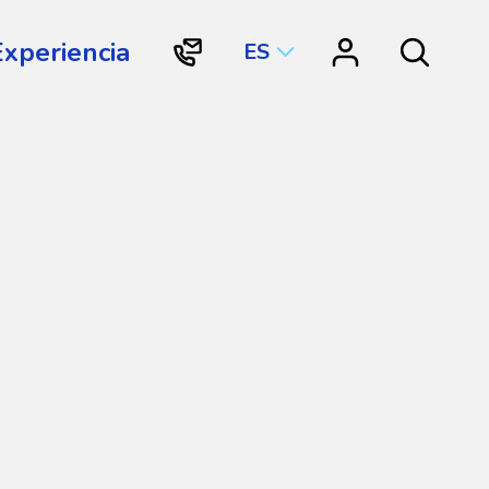
Experiencia
ES
"Contacto
"Vortex
Search
Vortex
Connect"
International"