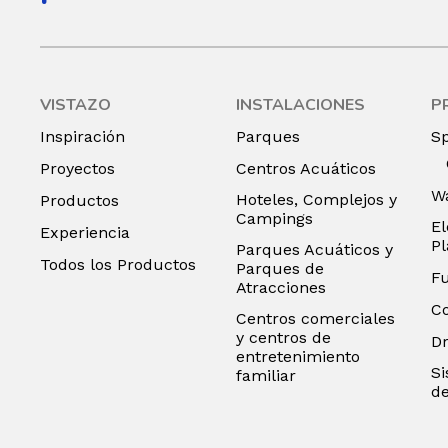
VISTAZO
INSTALACIONES
P
Inspiración
Parques
S
Proyectos
Centros Acuáticos
Wa
Hoteles, Complejos y
Productos
Campings
El
Experiencia
P
Parques Acuáticos y
Todos los Productos
Parques de
F
Atracciones
C
Centros comerciales
y centros de
D
entretenimiento
Si
familiar
de