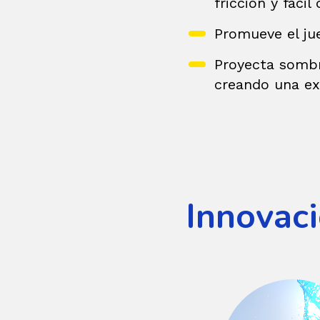
fricción y fáci
Promueve el ju
Proyecta sombr
creando una exp
Innovac