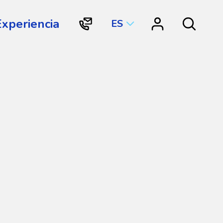
Experiencia
ES
"Contacto
"Vortex
Search
Vortex
Connect"
International"